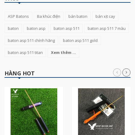
ASP Batons
Ba khúc điện
bán baton
bán xịt cay
baton
baton asp
baton asp 511
baton asp 511 7 màu
baton asp 511 chính hãng
baton asp 511 gold
baton asp 511 titan
Xem thêm ...
HÀNG HOT