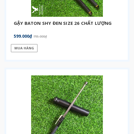
GẬY BATON SHY ĐEN SIZE 26 CHẤT LƯỢNG
599.000₫
795.000₫
MUA HÀNG