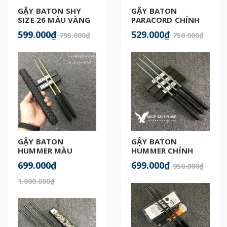
GẬY BATON SHY
GẬY BATON
SIZE 26 MÀU VÀNG
PARACORD CHÍNH
GOLD
HÃNG
599.000₫
529.000₫
795.000₫
750.000₫
GẬY BATON
GẬY BATON
HUMMER MÀU
HUMMER CHÍNH
GOLD CHÍNH HÃNG
HÃNG
699.000₫
699.000₫
950.000₫
1.000.000₫