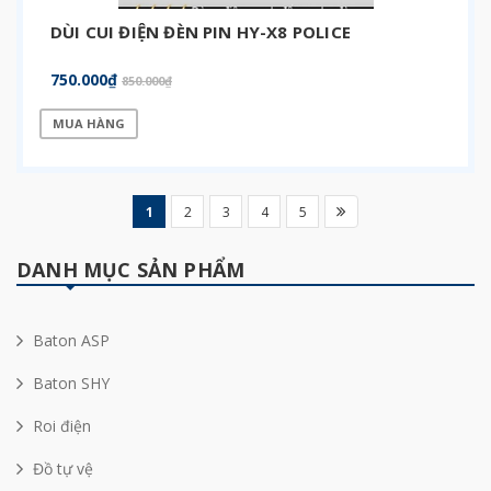
DÙI CUI ĐIỆN ĐÈN PIN HY-X8 POLICE
750.000₫
850.000₫
MUA HÀNG
1
2
3
4
5
DANH MỤC SẢN PHẨM
Baton ASP
Baton SHY
Roi điện
Đồ tự vệ