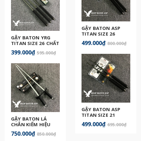
GẬY BATON ASP
TITAN SIZE 26
GẬY BATON YRG
499.000₫
TITAN SIZE 26 CHẤT
800.000₫
LƯỢNG
399.000₫
595.000₫
GẬY BATON ASP
TITAN SIZE 21
GẬY BATON LÁ
CHÍNH HÃNG
499.000₫
CHẮN KIẾM HIỆU
695.000₫
QUẢ
750.000₫
850.000₫