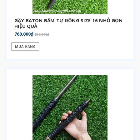
GẬY BATON BẤM TỰ ĐỘNG SIZE 16 NHỎ GỌN
HIỆU QUẢ
760.000₫
850.000₫
MUA HÀNG