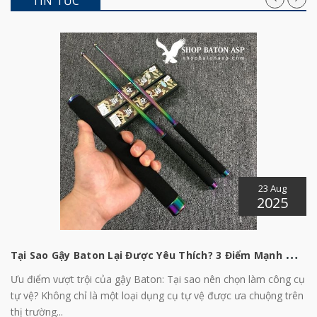
TIN TỨC
23 Aug
2025
T
ại Sao Gậy Baton Lại Được Yêu Thích? 3 Điểm Mạnh Quan Trọng
Ưu điểm vượt trội của gậy Baton: Tại sao nên chọn làm công cụ
tự vệ? Không chỉ là một loại dụng cụ tự vệ được ưa chuộng trên
thị trường...