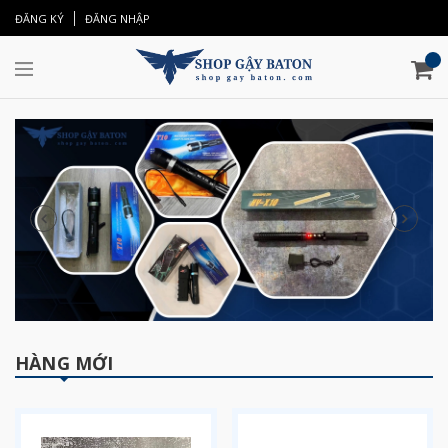
ĐĂNG KÝ
ĐĂNG NHẬP
HÀNG MỚI