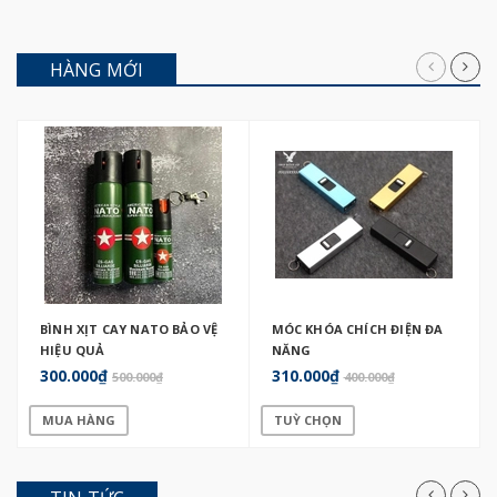
HÀNG MỚI
BÌNH XỊT CAY NATO BẢO VỆ
MÓC KHÓA CHÍCH ĐIỆN ĐA
HIỆU QUẢ
NĂNG
300.000₫
310.000₫
500.000₫
400.000₫
MUA HÀNG
TUỲ CHỌN