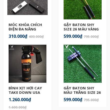
MÓC KHÓA CHÍCH
GẬY BATON SHY
ĐIỆN ĐA NĂNG
SIZE 26 MÀU VÀNG
GOLD
310.000₫
599.000₫
400.000₫
795.000₫
BÌNH XỊT HƠI CAY
GẬY BATON SHY
TAKE DOWN USA
MÀU TRẮNG SIZE 26
500ML
1.260.000₫
599.000₫
795.000₫
1.600.000₫