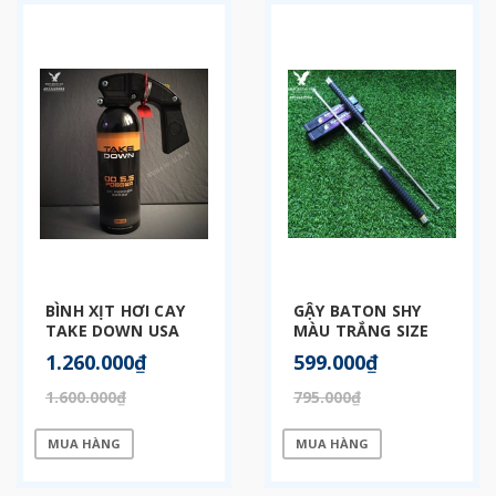
BÌNH XỊT HƠI CAY
GẬY BATON SHY
TAKE DOWN USA
MÀU TRẮNG SIZE
500ML
26
1.260.000₫
599.000₫
1.600.000₫
795.000₫
MUA HÀNG
MUA HÀNG