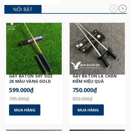
NỔI BẬT
GẬY BATON SHY SIZE
GẬY BATON LÁ CHẮN
26 MÀU VÀNG GOLD
KIẾM HIỆU QUẢ
599.000₫
750.000₫
795.000₫
850.000₫
MUA HÀNG
MUA HÀNG