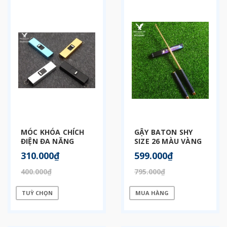
MÓC KHÓA CHÍCH
GẬY BATON SHY
ĐIỆN ĐA NĂNG
SIZE 26 MÀU VÀNG
GOLD
310.000₫
599.000₫
400.000₫
795.000₫
TUỲ CHỌN
MUA HÀNG