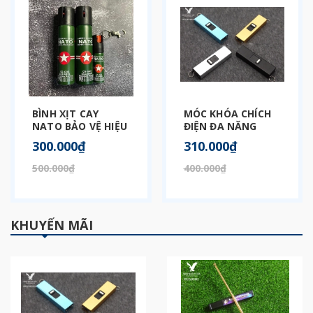
BÌNH XỊT CAY
MÓC KHÓA CHÍCH
NATO BẢO VỆ HIỆU
ĐIỆN ĐA NĂNG
QUẢ
300.000₫
310.000₫
500.000₫
400.000₫
KHUYẾN MÃI