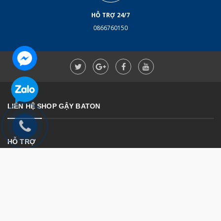
HỖ TRỢ 24/7
0866760150
LIÊN HỆ SHOP GẬY BATON
HỖ TRỢ
DANH MỤC SẢN PHẨM
FANPAGE