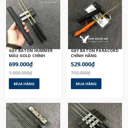
GẬY BATON HUMMER
GẬY BATON PARACORD
MÀU GOLD CHÍNH
CHÍNH HÃNG
HÃNG
699.000₫
529.000₫
1.000.000₫
750.000₫
MUA HÀNG
MUA HÀNG