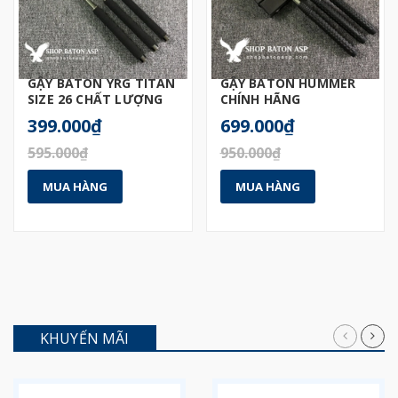
GẬY BATON YRG TITAN
GẬY BATON HUMMER
SIZE 26 CHẤT LƯỢNG
CHÍNH HÃNG
399.000₫
699.000₫
595.000₫
950.000₫
MUA HÀNG
MUA HÀNG
KHUYẾN MÃI