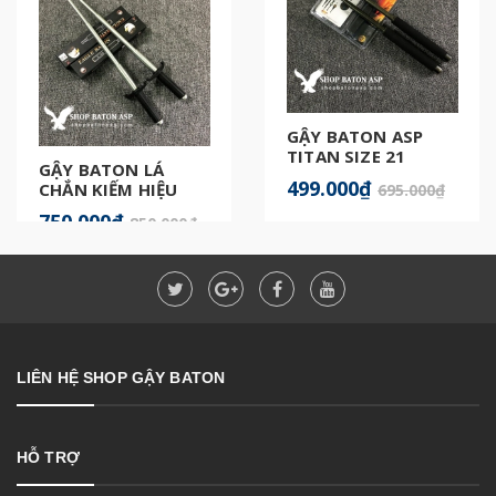
GẬY BATON ASP
TITAN SIZE 21
GẬY BATON LÁ
CHÍNH HÃNG
499.000₫
CHẮN KIẾM HIỆU
695.000₫
QUẢ
750.000₫
850.000₫
LIÊN HỆ SHOP GẬY BATON
HỖ TRỢ