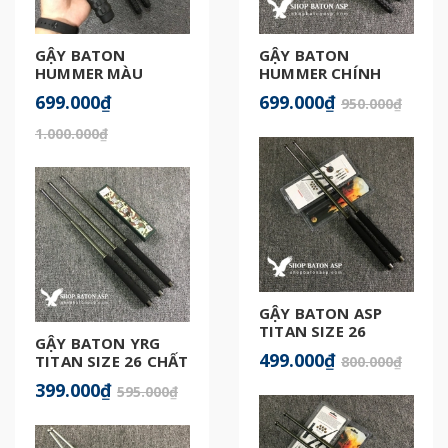
GẬY BATON
GẬY BATON
HUMMER MÀU
HUMMER CHÍNH
GOLD CHÍNH HÃNG
HÃNG
699.000₫
699.000₫
950.000₫
1.000.000₫
GẬY BATON ASP
TITAN SIZE 26
GẬY BATON YRG
499.000₫
TITAN SIZE 26 CHẤT
800.000₫
LƯỢNG
399.000₫
595.000₫