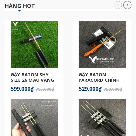
HÀNG HOT
GẬY BATON SHY
GẬY BATON
SIZE 26 MÀU VÀNG
PARACORD CHÍNH
GOLD
HÃNG
599.000₫
529.000₫
795.000₫
750.000₫