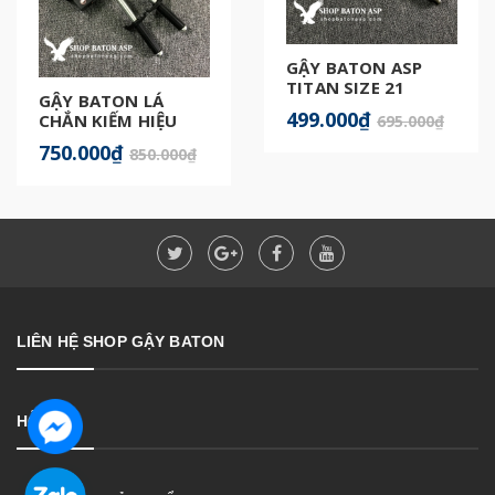
GẬY BATON ASP
TITAN SIZE 21
GẬY BATON LÁ
CHÍNH HÃNG
499.000₫
CHẮN KIẾM HIỆU
695.000₫
QUẢ
750.000₫
850.000₫
LIÊN HỆ SHOP GẬY BATON
HỖ TRỢ