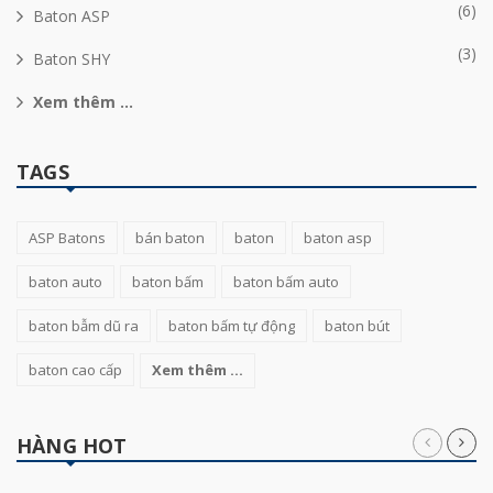
(6)
Baton ASP
(3)
Baton SHY
Xem thêm ...
TAGS
ASP Batons
bán baton
baton
baton asp
baton auto
baton bấm
baton bấm auto
baton bẫm dũ ra
baton bấm tự động
baton bút
baton cao cấp
Xem thêm ...
HÀNG HOT