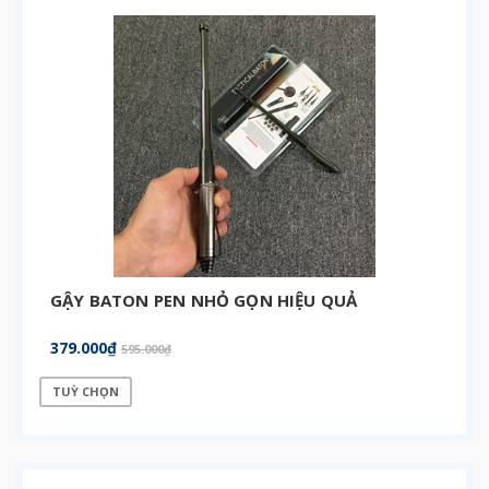
GẬY BATON PEN NHỎ GỌN HIỆU QUẢ
379.000₫
595.000₫
TUỲ CHỌN