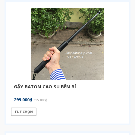
GẬY BATON CAO SU BỀN BỈ
299.000₫
395.000₫
TUỲ CHỌN