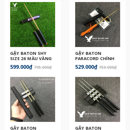
GẬY BATON SHY
GẬY BATON
SIZE 26 MÀU VÀNG
PARACORD CHÍNH
GOLD
HÃNG
599.000₫
529.000₫
795.000₫
750.000₫
GẬY BATON
GẬY BATON