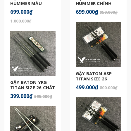
HUMMER MÀU
HUMMER CHÍNH
GOLD CHÍNH HÃNG
HÃNG
699.000₫
699.000₫
950.000₫
1.000.000₫
GẬY BATON ASP
TITAN SIZE 26
GẬY BATON YRG
499.000₫
TITAN SIZE 26 CHẤT
800.000₫
LƯỢNG
399.000₫
595.000₫