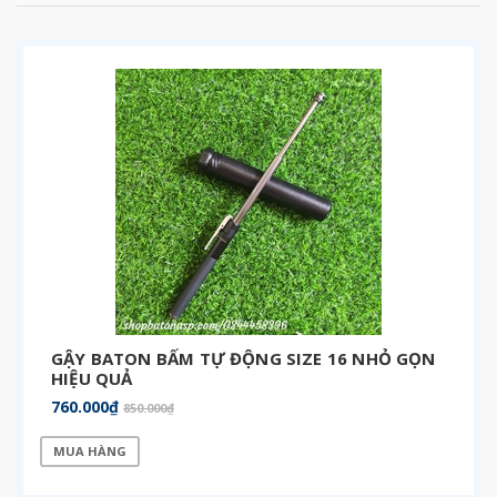
GẬY BATON BẤM TỰ ĐỘNG SIZE 16 NHỎ GỌN
HIỆU QUẢ
760.000₫
850.000₫
MUA HÀNG