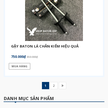
GẬY BATON LÁ CHẮN KIẾM HIỆU QUẢ
750.000₫
850.000₫
MUA HÀNG
1
2
DANH MỤC SẢN PHẨM