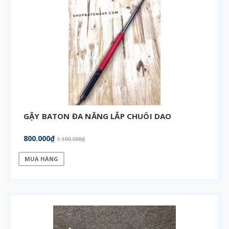
GẬY BATON ĐA NĂNG LẮP CHUÔI DAO
800.000₫
1.100.000₫
MUA HÀNG