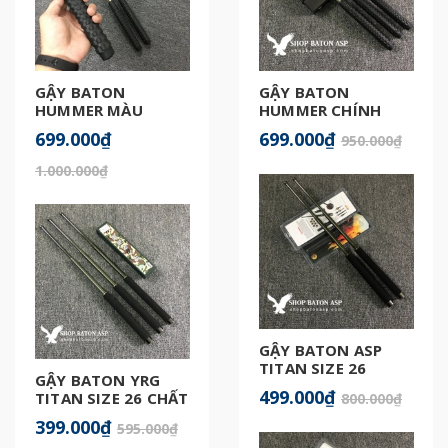
GẬY BATON
GẬY BATON
HUMMER MÀU
HUMMER CHÍNH
GOLD CHÍNH HÃNG
HÃNG
699.000₫
699.000₫
950.000₫
1.000.000₫
GẬY BATON ASP
TITAN SIZE 26
GẬY BATON YRG
499.000₫
TITAN SIZE 26 CHẤT
800.000₫
LƯỢNG
399.000₫
595.000₫