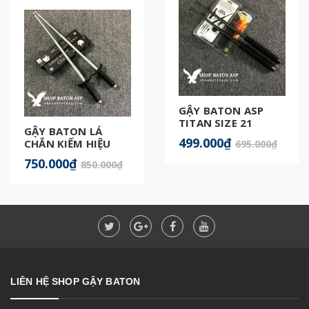
GẬY BATON ASP
TITAN SIZE 21
GẬY BATON LÁ
CHÍNH HÃNG
499.000₫
CHẮN KIẾM HIỆU
695.000₫
QUẢ
750.000₫
850.000₫
LIÊN HỆ SHOP GẬY BATON