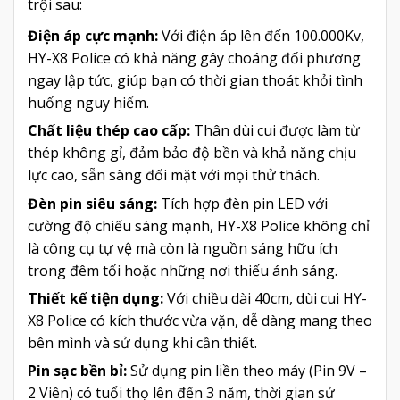
trội sau:
Điện áp cực mạnh:
Với điện áp lên đến 100.000Kv,
HY-X8 Police có khả năng gây choáng đối phương
ngay lập tức, giúp bạn có thời gian thoát khỏi tình
huống nguy hiểm.
Chất liệu thép cao cấp:
Thân dùi cui được làm từ
thép không gỉ, đảm bảo độ bền và khả năng chịu
lực cao, sẵn sàng đối mặt với mọi thử thách.
Đèn pin siêu sáng:
Tích hợp đèn pin LED với
cường độ chiếu sáng mạnh, HY-X8 Police không chỉ
là công cụ tự vệ mà còn là nguồn sáng hữu ích
trong đêm tối hoặc những nơi thiếu ánh sáng.
Thiết kế tiện dụng:
Với chiều dài 40cm, dùi cui HY-
X8 Police có kích thước vừa vặn, dễ dàng mang theo
bên mình và sử dụng khi cần thiết.
Pin sạc bền bỉ:
Sử dụng pin liền theo máy (Pin 9V –
2 Viên) có tuổi thọ lên đến 3 năm, thời gian sử