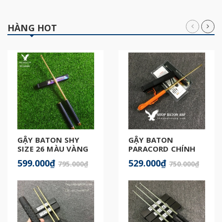
HÀNG HOT
GẬY BATON SHY
GẬY BATON
SIZE 26 MÀU VÀNG
PARACORD CHÍNH
GOLD
HÃNG
599.000₫
529.000₫
795.000₫
750.000₫