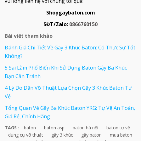
vui lòng liên hệ với chúng tôi qua:
Shopgaybaton.com
SĐT/Zalo:
0866760150
Bài viết tham khảo
Đánh Giá Chi Tiết Về Gay 3 Khúc Baton: Có Thực Sự Tốt
Không?
5 Sai Lầm Phổ Biến Khi Sử Dụng Baton Gậy Ba Khúc
Bạn Cần Tránh
4 Lý Do Dân Võ Thuật Lựa Chọn Gậy 3 Khúc Baton Tự
Vệ
Tổng Quan Về Gậy Ba Khúc Baton YRG: Tự Vệ An Toàn,
Giá Rẻ, Chính Hãng
TAGS :
baton
baton asp
baton hà nội
baton tự vệ
dụng cụ võ thuật
gậy 3 khúc
gậy baton
mua baton