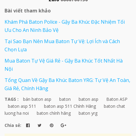
Bài viết tham khảo
Khám Phá Baton Police - Gậy Ba Khúc Đặc Nhiệm Tối
Ưu Cho An Ninh Bảo Vệ
Tại Sao Bạn Nên Mua Baton Tự Vệ: Lợi Ích và Cách
Chọn Lựa
Mua Baton Tự Vệ Giá Rẻ - Gậy Ba Khúc Tốt Nhất Hà
Nội
Tổng Quan Về Gậy Ba Khúc Baton YRG: Tự Vệ An Toàn,
Giá Rẻ, Chính Hãng
TAGS :
bán baton asp
baton
baton asp
Baton ASP
baton asp 511
baton asp 511 Chính Hãng
baton chat
luong ha noi
baton chính hãng
baton yrg
Chia sẻ: