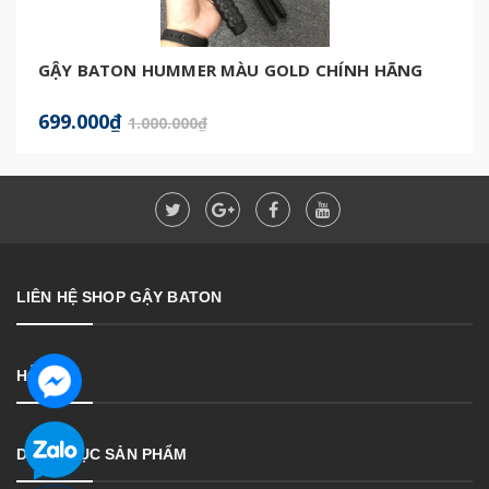
GẬY BATON HUMMER MÀU GOLD CHÍNH HÃNG
699.000₫
1.000.000₫
LIÊN HỆ SHOP GẬY BATON
HỖ TRỢ
DANH MỤC SẢN PHẨM