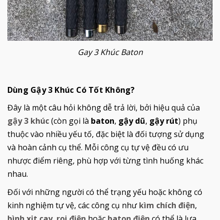
Gay 3 Khúc Baton
Dùng Gậy 3 Khúc Có Tốt Không?
Đây là một câu hỏi không dễ trả lời, bởi hiệu quả của
gậy 3 khúc
(còn gọi là
baton
,
gậy dũ
,
gậy rút
) phụ
thuộc vào nhiều yếu tố, đặc biệt là đối tượng sử dụng
và hoàn cảnh cụ thể. Mỗi công cụ tự vệ đều có ưu
nhược điểm riêng, phù hợp với từng tình huống khác
nhau.
Đối với những người có thể trạng yếu hoặc không có
kinh nghiệm tự vệ, các công cụ như
kìm chích điện
,
bình xịt cay
,
roi điện
hoặc
baton điện
có thể là lựa