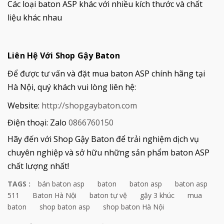
Các loại baton ASP khác với nhiều kích thước và chất
liệu khác nhau
Liên Hệ Với Shop Gậy Baton
Để được tư vấn và đặt mua baton ASP chính hãng tại
Hà Nội, quý khách vui lòng liên hệ:
Website:
http://shopgaybaton.com
Điện thoại: Zalo
0866760150
Hãy đến với Shop Gậy Baton để trải nghiệm dịch vụ
chuyên nghiệp và sở hữu những sản phẩm baton ASP
chất lượng nhất!
TAGS :
bán baton asp
baton
baton asp
baton asp
511
Baton Hà Nội
baton tự vệ
gậy 3 khúc
mua
baton
shop baton asp
shop baton Hà Nội