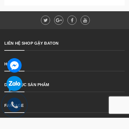
LIÊN HỆ SHOP GẬY BATON
HỖ TRỢ
DANH MỤC SẢN PHẨM
FANPAGE
Bản quyền thuộc về
SHOP GẬY BATON