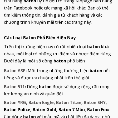
cửa hàng
baton
uy tín đều có trang fanpage bán hàng
trên Facebook hoặc các mạng xã hội khác. Bạn có thể
tìm kiếm thông tin, đánh giá từ khách hàng và các
chương trình khuyến mãi trên các trang này.
Các Loại Baton Phổ Biến Hiện Nay
Trên thị trường hiện nay có rất nhiều loại
baton
khác
nhau, mỗi loại có những ưu điểm và nhược điểm riêng.
Dưới đây là một số dòng
baton
phổ biến:
Baton ASP
:
Một trong những thương hiệu
baton
nổi
tiếng và được ưa chuộng nhất trên thế giới.
Baton 511
:
Dòng
baton
được sử dụng rộng rãi trong
lực lượng an ninh và quân đội.
Baton YRG
,
Baton Eagle
,
Baton Titan
,
Baton SHY
,
Baton Police, Baton Gold, Baton 7 Màu, Baton Fox:
Các dòng
baton
với mẫu mã và chất liệu đa dạng, phù