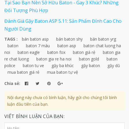
Tại Sao Bạn Nên Sở Hữu Baton - Gay 3 Khúc? Những
Đối Tượng Phù Hợp
Đánh Giá Gậy Baton ASP 5.11: Sản Phẩm Đỉnh Cao Cho
Người Dùng
TAGS :
bán baton asp
bán baton shy
bán baton yrg
baton
baton 7 màu
baton asp
baton chat luong ha
noi
baton eagle
baton fox
baton giá rẻ
baton gia
re chat luong
baton gia re ha noi
baton gold
baton
police
baton tu ve
gậy ba khúc
gậy baton
gậy dũ
mua baton giá rẻ
mua baton tự vệ
Chia sẻ:
Nội dung này chưa có bình luận, hãy gửi cho chúng tôi bình
luận đầu tiên của bạn.
VIẾT BÌNH LUẬN CỦA BẠN: