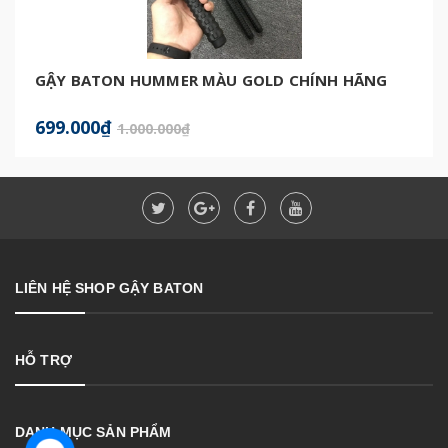
GẬY BATON HUMMER MÀU GOLD CHÍNH HÃNG
699.000₫
1.000.000₫
LIÊN HỆ SHOP GẬY BATON
HỖ TRỢ
DANH MỤC SẢN PHẨM