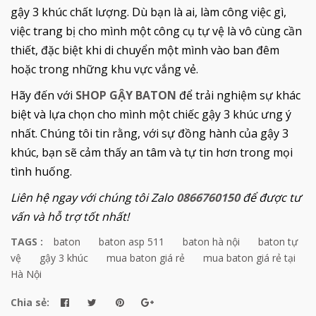
gậy 3 khúc chất lượng. Dù bạn là ai, làm công việc gì,
việc trang bị cho mình một công cụ tự vệ là vô cùng cần
thiết, đặc biệt khi di chuyển một mình vào ban đêm
hoặc trong những khu vực vắng vẻ.
Hãy đến với
SHOP GẬY BATON
để trải nghiệm sự khác
biệt và lựa chọn cho mình một chiếc gậy 3 khúc ưng ý
nhất. Chúng tôi tin rằng, với sự đồng hành của gậy 3
khúc, bạn sẽ cảm thấy an tâm và tự tin hơn trong mọi
tình huống.
Liên hệ ngay với chúng tôi Zalo
0866760150
để được tư
vấn và hỗ trợ tốt nhất!
TAGS :
baton
baton asp 511
baton hà nội
baton tự
vệ
gậy 3 khúc
mua baton giá rẻ
mua baton giá rẻ tại
Hà Nội
Chia sẻ: