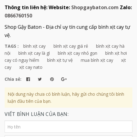
Thông tin liên hệ: Website:
Shopgaybaton.com
Zalo:
0866760150
Shop Gậy Baton - Địa chỉ uy tín cung cấp bình xịt cay tự
vệ.
TAGS :
bình xịt cay
bình xịt cay giá rẻ
bình xịt cay hà
nội
bình xịt cay là gì
bình xịt cay nhỏ gọn
bình xịt hơi
cay có nguy hiểm
bình xịt tự vệ
mua bình xịt cay
xịt
cay
xịt cay nato
Chia sẻ:
Nội dung này chưa có bình luận, hãy gửi cho chúng tôi bình
luận đầu tiên của bạn.
VIẾT BÌNH LUẬN CỦA BẠN: